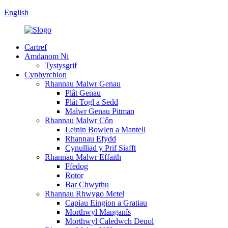
English
Cartref
Amdanom Ni
Tystysgrif
Cynhyrchion
Rhannau Malwr Genau
Plât Genau
Plât Togl a Sedd
Malwr Genau Pitman
Rhannau Malwr Côn
Leinin Bowlen a Mantell
Rhannau Efydd
Cynulliad y Prif Siafft
Rhannau Malwr Effaith
Ffedog
Rotor
Bar Chwythu
Rhannau Rhwygo Metel
Capiau Eingion a Gratiau
Morthwyl Manganîs
Morthwyl Caledwch Deuol