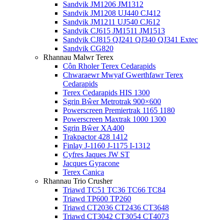
Sandvik JM1206 JM1312
Sandvik JM1208 UJ440 CJ412
Sandvik JM1211 UJ540 CJ612
Sandvik CJ615 JM1511 JM1513
Sandvik CJ815 QJ241 QJ340 QJ341 Extec
Sandvik CG820
Rhannau Malwr Terex
Côn Rholer Terex Cedarapids
Chwaraewr Mwyaf Gwerthfawr Terex
Cedarapids
Terex Cedarapids HIS 1300
Sgrin Bŵer Metrotrak 900×600
Powerscreen Premiertrak 1165 1180
Powerscreen Maxtrak 1000 1300
Sgrin Bŵer XA400
Trakpactor 428 1412
Finlay J-1160 J-1175 I-1312
Cyfres Jaques JW ST
Jacques Gyracone
Terex Canica
Rhannau Trio Crusher
Triawd TC51 TC36 TC66 TC84
Triawd TP600 TP260
Triawd CT2036 CT2436 CT3648
Triawd CT3042 CT3054 CT4073