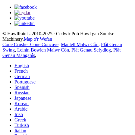
© Hawlfraint - 2010-2025 : Cedwir Pob Hawl gan Sunrise
Machinery.
Map o'r Wefan
Cone Crusher Cone Concave
,
Mantell Malwr Côn
,
Plât Genau
Swing
,
Leinin Bowlen Malwr Côn
,
Plât Genau Sefydlog
,
Plât
Genau Manganîs
,
English
French
German
Portuguese
Spanish
Russian
Japanese
Korean
Arabic
Irish
Greek
Turkish
Italian