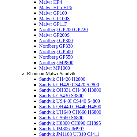
Malwr HP4
Malwr HP5 HP6
Malwr GP100
Malwr GP100S
Malwr GP11F
Nordberg GP200 GP220
Malwr GP200S
Nordberg GP300
Nordberg GP330
Nordberg GP500
Nordberg GP550
Nordberg MP800
Malwr MP1000
Rhannau Malwr Sandvik
Sandvik CH420 H2800
Sandvik CH420 CS420 S2800
Sandvik QH331 CH430 H3800
Sandvik CS430 S3800
Sandvik US440I CS440 S4800
Sandvik QH440 CH440 H4800
Sandvik UH640 CH660 H6800
Sandvik CS660 S6800
Sandvik H8800 CH890 CH895
Sandvik JM806 JM907
Sandvik JM1108 UJ310 CJ411