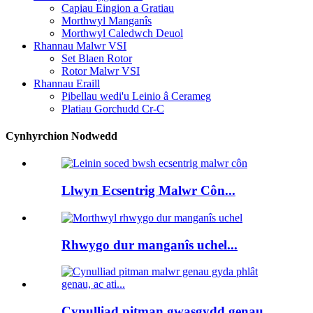
Capiau Eingion a Gratiau
Morthwyl Manganîs
Morthwyl Caledwch Deuol
Rhannau Malwr VSI
Set Blaen Rotor
Rotor Malwr VSI
Rhannau Eraill
Pibellau wedi'u Leinio â Cerameg
Platiau Gorchudd Cr-C
Cynhyrchion Nodwedd
Llwyn Ecsentrig Malwr Côn...
Rhwygo dur manganîs uchel...
Cynulliad pitman gwasgydd genau...