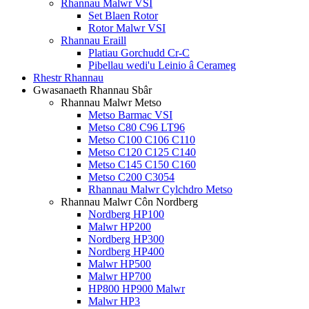
Rhannau Malwr VSI
Set Blaen Rotor
Rotor Malwr VSI
Rhannau Eraill
Platiau Gorchudd Cr-C
Pibellau wedi'u Leinio â Cerameg
Rhestr Rhannau
Gwasanaeth Rhannau Sbâr
Rhannau Malwr Metso
Metso Barmac VSI
Metso C80 C96 LT96
Metso C100 C106 C110
Metso C120 C125 C140
Metso C145 C150 C160
Metso C200 C3054
Rhannau Malwr Cylchdro Metso
Rhannau Malwr Côn Nordberg
Nordberg HP100
Malwr HP200
Nordberg HP300
Nordberg HP400
Malwr HP500
Malwr HP700
HP800 HP900 Malwr
Malwr HP3