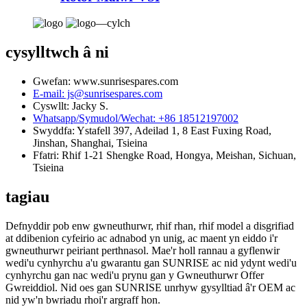
cysylltwch â ni
Gwefan: www.sunrisespares.com
E-mail: js@sunrisespares.com
Cyswllt: Jacky S.
Whatsapp/Symudol/Wechat: +86 18512197002
Swyddfa: Ystafell 397, Adeilad 1, 8 East Fuxing Road,
Jinshan, Shanghai, Tsieina
Ffatri: Rhif 1-21 Shengke Road, Hongya, Meishan, Sichuan,
Tsieina
tagiau
Defnyddir pob enw gwneuthurwr, rhif rhan, rhif model a disgrifiad
at ddibenion cyfeirio ac adnabod yn unig, ac maent yn eiddo i'r
gwneuthurwr peiriant perthnasol. Mae'r holl rannau a gyflenwir
wedi'u cynhyrchu a'u gwarantu gan SUNRISE ac nid ydynt wedi'u
cynhyrchu gan nac wedi'u prynu gan y Gwneuthurwr Offer
Gwreiddiol. Nid oes gan SUNRISE unrhyw gysylltiad â'r OEM ac
nid yw'n bwriadu rhoi'r argraff hon.