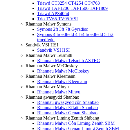
Triawd CT3254 CT4254 CT4763
Triawd TAF1206 TAF1506 TAF1809
Triawd APS4054
Trio TV65 TV95 VSI
Rhannau Malwr Symons
Symons 2ft 3ft 7ft Gyradisc
Symons 4 troedfedd 4 1/4 troedfedd 5 1/2
troedfedd
Sandvik VSI HSI
Sandvik VSI HSI
Rhannau Malwr Telsmith
Rhannau Malwr Telsmith ASTEC
Rhannau Malwr McCloskey
Rhannau Malwr McCloskey
Rhannau Malwr Kleemann
Rhannau Malwr Kleemann
Rhannau Malwr Minyu
Rhannau Malwr Minyu
Rhannau gwasgydd Shanbao
Rhannau gwasgydd côn Shanbao
Rhannau Malwr Effaith Shanbao
Rhannau Malwr Genau Shanbao
Rhannau Malwr Liming Zenith Shibang
Rhannau Malwr Côn Liming Zenith SBM
Rhannau Malwr Genau Liming Zenith SBM