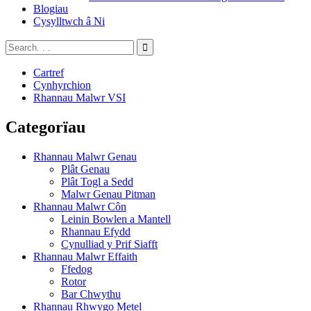
Blogiau
Cysylltwch â Ni
Cartref
Cynhyrchion
Rhannau Malwr VSI
Categorïau
Rhannau Malwr Genau
Plât Genau
Plât Togl a Sedd
Malwr Genau Pitman
Rhannau Malwr Côn
Leinin Bowlen a Mantell
Rhannau Efydd
Cynulliad y Prif Siafft
Rhannau Malwr Effaith
Ffedog
Rotor
Bar Chwythu
Rhannau Rhwygo Metel