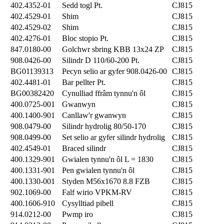
402.4352-01
Sedd togl Pt.
CJ815
402.4529-01
Shim
CJ815
402.4529-02
Shim
CJ815
402.4276-01
Bloc stopio Pt.
CJ815
847.0180-00
Golchwr sbring KBB 13x24 ZP
CJ815
908.0426-00
Silindr D 110/60-200 Pt.
CJ815
BG01139313
Pecyn selio ar gyfer 908.0426-00
CJ815
402.4481-01
Bar pellter Pt.
CJ815
BG00382420
Cynulliad ffrâm tynnu'n ôl
CJ815
400.0725-001
Gwanwyn
CJ815
400.1400-901
Canllaw'r gwanwyn
CJ815
908.0479-00
Silindr hydrolig 80/50-170
CJ815
908.0499-00
Set selio ar gyfer silindr hydrolig
CJ815
402.4549-01
Braced silindr
CJ815
400.1329-901
Gwialen tynnu'n ôl L = 1830
CJ815
400.1331-901
Pen gwialen tynnu'n ôl
CJ815
400.1330-001
Styden M56x1670 8.8 FZB
CJ815
902.1069-00
Falf wirio VPKM-RV
CJ815
400.1606-910
Cysylltiad pibell
CJ815
914.0212-00
Pwmp iro
CJ815