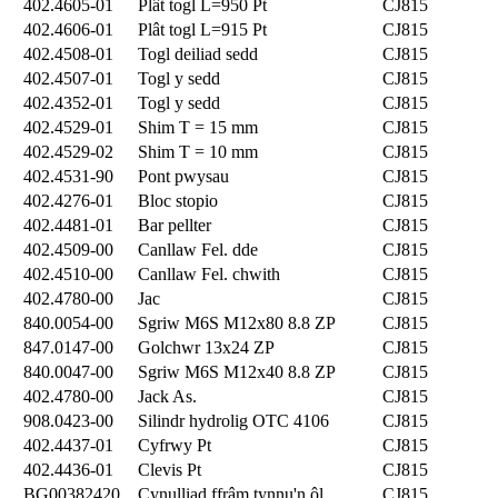
402.4605-01
Plât togl L=950 Pt
CJ815
402.4606-01
Plât togl L=915 Pt
CJ815
402.4508-01
Togl deiliad sedd
CJ815
402.4507-01
Togl y sedd
CJ815
402.4352-01
Togl y sedd
CJ815
402.4529-01
Shim T = 15 mm
CJ815
402.4529-02
Shim T = 10 mm
CJ815
402.4531-90
Pont pwysau
CJ815
402.4276-01
Bloc stopio
CJ815
402.4481-01
Bar pellter
CJ815
402.4509-00
Canllaw Fel. dde
CJ815
402.4510-00
Canllaw Fel. chwith
CJ815
402.4780-00
Jac
CJ815
840.0054-00
Sgriw M6S M12x80 8.8 ZP
CJ815
847.0147-00
Golchwr 13x24 ZP
CJ815
840.0047-00
Sgriw M6S M12x40 8.8 ZP
CJ815
402.4780-00
Jack As.
CJ815
908.0423-00
Silindr hydrolig OTC 4106
CJ815
402.4437-01
Cyfrwy Pt
CJ815
402.4436-01
Clevis Pt
CJ815
BG00382420
Cynulliad ffrâm tynnu'n ôl
CJ815