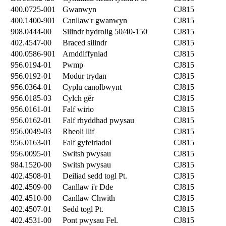
400.0725-001
Gwanwyn
CJ815
400.1400-901
Canllaw'r gwanwyn
CJ815
908.0444-00
Silindr hydrolig 50/40-150
CJ815
402.4547-00
Braced silindr
CJ815
400.0586-901
Amddiffyniad
CJ815
956.0194-01
Pwmp
CJ815
956.0192-01
Modur trydan
CJ815
956.0364-01
Cyplu canolbwynt
CJ815
956.0185-03
Cylch gêr
CJ815
956.0161-01
Falf wirio
CJ815
956.0162-01
Falf rhyddhad pwysau
CJ815
956.0049-03
Rheoli llif
CJ815
956.0163-01
Falf gyfeiriadol
CJ815
956.0095-01
Switsh pwysau
CJ815
984.1520-00
Switsh pwysau
CJ815
402.4508-01
Deiliad sedd togl Pt.
CJ815
402.4509-00
Canllaw i'r Dde
CJ815
402.4510-00
Canllaw Chwith
CJ815
402.4507-01
Sedd togl Pt.
CJ815
402.4531-00
Pont pwysau Fel.
CJ815