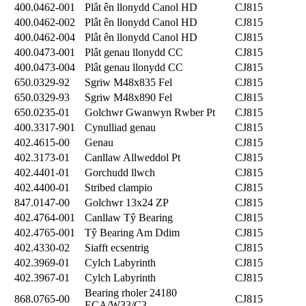
400.0462-001
Plât ên llonydd Canol HD
CJ815
400.0462-002
Plât ên llonydd Canol HD
CJ815
400.0462-004
Plât ên llonydd Canol HD
CJ815
400.0473-001
Plât genau llonydd CC
CJ815
400.0473-004
Plât genau llonydd CC
CJ815
650.0329-92
Sgriw M48x835 Fel
CJ815
650.0329-93
Sgriw M48x890 Fel
CJ815
650.0235-01
Golchwr Gwanwyn Rwber Pt
CJ815
400.3317-901
Cynulliad genau
CJ815
402.4615-00
Genau
CJ815
402.3173-01
Canllaw Allweddol Pt
CJ815
402.4401-01
Gorchudd llwch
CJ815
402.4400-01
Stribed clampio
CJ815
847.0147-00
Golchwr 13x24 ZP
CJ815
402.4764-001
Canllaw Tŷ Bearing
CJ815
402.4765-001
Tŷ Bearing Am Ddim
CJ815
402.4330-02
Siafft ecsentrig
CJ815
402.3969-01
Cylch Labyrinth
CJ815
402.3967-01
Cylch Labyrinth
CJ815
Bearing rholer 24180
868.0765-00
CJ815
ECA/W33/C3