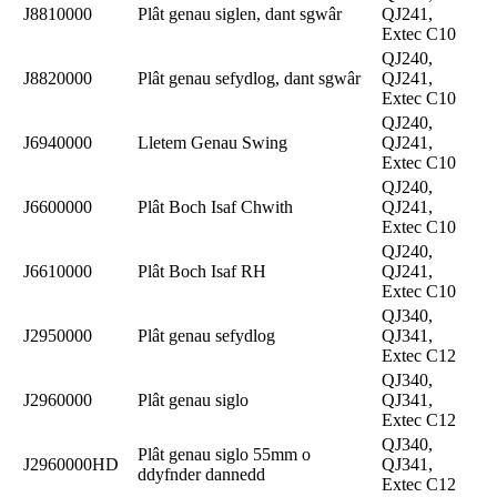
J8810000
Plât genau siglen, dant sgwâr
QJ241,
Extec C10
QJ240,
J8820000
Plât genau sefydlog, dant sgwâr
QJ241,
Extec C10
QJ240,
J6940000
Lletem Genau Swing
QJ241,
Extec C10
QJ240,
J6600000
Plât Boch Isaf Chwith
QJ241,
Extec C10
QJ240,
J6610000
Plât Boch Isaf RH
QJ241,
Extec C10
QJ340,
J2950000
Plât genau sefydlog
QJ341,
Extec C12
QJ340,
J2960000
Plât genau siglo
QJ341,
Extec C12
QJ340,
Plât genau siglo 55mm o
J2960000HD
QJ341,
ddyfnder dannedd
Extec C12