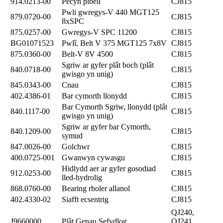
914.0213-00
Pecyn pibell
CJ815
Pwli gwregys-V 440 MGT125
879.0720-00
CJ815
8xSPC
875.0257-00
Gwregys-V SPC 11200
CJ815
BG01071523
Pwlî, Belt V 375 MGT125 7x8V
CJ815
875.0360-00
Belt-V 8V 4500
CJ815
Sgriw ar gyfer plât boch (plât
840.0718-00
CJ815
gwisgo yn unig)
845.0343-00
Cnau
CJ815
402.4386-01
Bar cymorth llonydd
CJ815
Bar Cymorth Sgriw, llonydd (plât
840.1117-00
CJ815
gwisgo yn unig)
Sgriw ar gyfer bar Cymorth,
840.1209-00
CJ815
symud
847.0026-00
Golchwr
CJ815
400.0725-001
Gwanwyn cywasgu
CJ815
Hidlydd aer ar gyfer gosodiad
912.0253-00
CJ815
lled-hydrolig
868.0760-00
Bearing rholer allanol
CJ815
402.4330-02
Siafft ecsentrig
CJ815
QJ240,
J9660000
Plât Genau Sefydlog
QJ241,