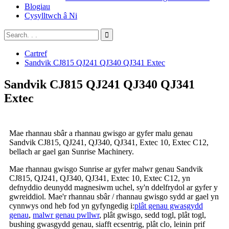
Blogiau
Cysylltwch â Ni
Cartref
Sandvik CJ815 QJ241 QJ340 QJ341 Extec
Sandvik CJ815 QJ241 QJ340 QJ341
Extec
Mae rhannau sbâr a rhannau gwisgo ar gyfer malu genau
Sandvik CJ815, QJ241, QJ340, QJ341, Extec 10, Extec C12,
bellach ar gael gan Sunrise Machinery.
Mae rhannau gwisgo Sunrise ar gyfer malwr genau Sandvik
CJ815, QJ241, QJ340, QJ341, Extec 10, Extec C12, yn
defnyddio deunydd magnesiwm uchel, sy'n ddelfrydol ar gyfer y
gwreiddiol. Mae'r rhannau sbâr / rhannau gwisgo sydd ar gael yn
cynnwys ond heb fod yn gyfyngedig i:
plât genau gwasgydd
genau
,
malwr genau pwllwr
, plât gwisgo, sedd togl, plât togl,
bushing gwasgydd genau, siafft ecsentrig, plât clo, leinin prif