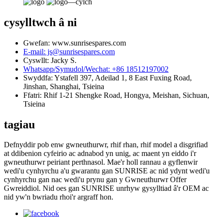
cysylltwch â ni
Gwefan: www.sunrisespares.com
E-mail: js@sunrisespares.com
Cyswllt: Jacky S.
Whatsapp/Symudol/Wechat: +86 18512197002
Swyddfa: Ystafell 397, Adeilad 1, 8 East Fuxing Road,
Jinshan, Shanghai, Tsieina
Ffatri: Rhif 1-21 Shengke Road, Hongya, Meishan, Sichuan,
Tsieina
tagiau
Defnyddir pob enw gwneuthurwr, rhif rhan, rhif model a disgrifiad
at ddibenion cyfeirio ac adnabod yn unig, ac maent yn eiddo i'r
gwneuthurwr peiriant perthnasol. Mae'r holl rannau a gyflenwir
wedi'u cynhyrchu a'u gwarantu gan SUNRISE ac nid ydynt wedi'u
cynhyrchu gan nac wedi'u prynu gan y Gwneuthurwr Offer
Gwreiddiol. Nid oes gan SUNRISE unrhyw gysylltiad â'r OEM ac
nid yw'n bwriadu rhoi'r argraff hon.