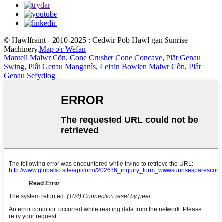
© Hawlfraint - 2010-2025 : Cedwir Pob Hawl gan Sunrise
Machinery.
Map o'r Wefan
Mantell Malwr Côn
,
Cone Crusher Cone Concave
,
Plât Genau
Swing
,
Plât Genau Manganîs
,
Leinin Bowlen Malwr Côn
,
Plât
Genau Sefydlog
,