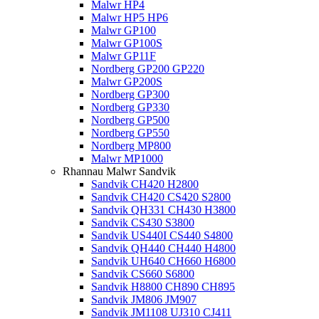
Malwr HP4
Malwr HP5 HP6
Malwr GP100
Malwr GP100S
Malwr GP11F
Nordberg GP200 GP220
Malwr GP200S
Nordberg GP300
Nordberg GP330
Nordberg GP500
Nordberg GP550
Nordberg MP800
Malwr MP1000
Rhannau Malwr Sandvik
Sandvik CH420 H2800
Sandvik CH420 CS420 S2800
Sandvik QH331 CH430 H3800
Sandvik CS430 S3800
Sandvik US440I CS440 S4800
Sandvik QH440 CH440 H4800
Sandvik UH640 CH660 H6800
Sandvik CS660 S6800
Sandvik H8800 CH890 CH895
Sandvik JM806 JM907
Sandvik JM1108 UJ310 CJ411