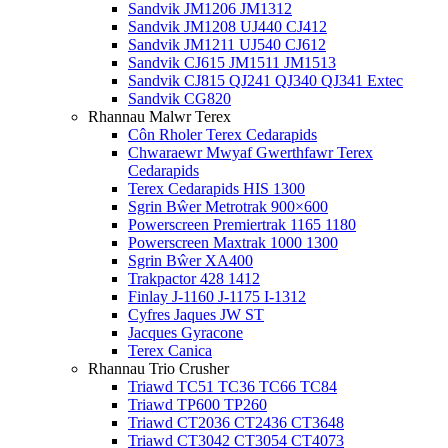
Sandvik JM1206 JM1312
Sandvik JM1208 UJ440 CJ412
Sandvik JM1211 UJ540 CJ612
Sandvik CJ615 JM1511 JM1513
Sandvik CJ815 QJ241 QJ340 QJ341 Extec
Sandvik CG820
Rhannau Malwr Terex
Côn Rholer Terex Cedarapids
Chwaraewr Mwyaf Gwerthfawr Terex
Cedarapids
Terex Cedarapids HIS 1300
Sgrin Bŵer Metrotrak 900×600
Powerscreen Premiertrak 1165 1180
Powerscreen Maxtrak 1000 1300
Sgrin Bŵer XA400
Trakpactor 428 1412
Finlay J-1160 J-1175 I-1312
Cyfres Jaques JW ST
Jacques Gyracone
Terex Canica
Rhannau Trio Crusher
Triawd TC51 TC36 TC66 TC84
Triawd TP600 TP260
Triawd CT2036 CT2436 CT3648
Triawd CT3042 CT3054 CT4073