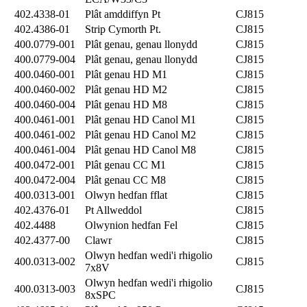
402.4338-01
Plât amddiffyn Pt
CJ815
402.4386-01
Strip Cymorth Pt.
CJ815
400.0779-001
Plât genau, genau llonydd
CJ815
400.0779-004
Plât genau, genau llonydd
CJ815
400.0460-001
Plât genau HD M1
CJ815
400.0460-002
Plât genau HD M2
CJ815
400.0460-004
Plât genau HD M8
CJ815
400.0461-001
Plât genau HD Canol M1
CJ815
400.0461-002
Plât genau HD Canol M2
CJ815
400.0461-004
Plât genau HD Canol M8
CJ815
400.0472-001
Plât genau CC M1
CJ815
400.0472-004
Plât genau CC M8
CJ815
400.0313-001
Olwyn hedfan fflat
CJ815
402.4376-01
Pt Allweddol
CJ815
402.4488
Olwynion hedfan Fel
CJ815
402.4377-00
Clawr
CJ815
Olwyn hedfan wedi'i rhigolio
400.0313-002
CJ815
7x8V
Olwyn hedfan wedi'i rhigolio
400.0313-003
CJ815
8xSPC