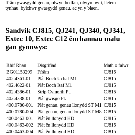
ffrâm gwasgydd genau, olwyn hedfan, olwyn pwli, lletem
tynhau, bylchwr gwasgydd genau, ac yn y blaen.
Sandvik CJ815, QJ241, QJ340, QJ341,
Extec 10, Extec C12 ên
rhannau malu
gan gynnwys:
Rhif Rhan
Disgrifiad
Math o falwr
BG01153299
Ffrâm
CJ815
402.4361-01
Plât Boch Uchaf M1
CJ815
402.4622-01
Plât Boch Isaf M1
CJ815
402.4386-01
Strip Cymorth Pt.
CJ815
402.4338-01
Plât gwisgo Pt.
CJ815
400.0780-001
Plât genau, genau llonydd ST M1
CJ815
400.0780-004
Plât genau, genau llonydd ST M8
CJ815
400.0463-001
Plât ên llonydd HD
CJ815
400.0463-002
Plât ên llonydd HD
CJ815
400.0463-004
Plât ên llonydd HD
CJ815