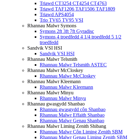
Triawd CT3254 CT4254 CT4763
Triawd TAF1206 TAF1506 TAF1809
Triawd APS4054
Trio TV65 TV95 VSI
Rhannau Malwr Symons
Symons 2ft 3ft 7ft Gyradisc
Symons 4 troedfedd 4 1/4 troedfedd 5 1/2
troedfedd
Sandvik VSI HSI
Sandvik VSI HSI
Rhannau Malwr Telsmith
Rhannau Malwr Telsmith ASTEC
Rhannau Malwr McCloskey
Rhannau Malwr McCloskey
Rhannau Malwr Kleemann
Rhannau Malwr Kleemann
Rhannau Malwr Minyu
Rhannau Malwr Minyu
Rhannau gwasgydd Shanbao
Rhannau gwasgydd côn Shanbao
Rhannau Malwr Effaith Shanbao
Rhannau Malwr Genau Shanbao
Rhannau Malwr Liming Zenith Shibang
Rhannau Malwr Côn Liming Zenith SBM
Rhannau Malwr Genau Liming Zenith SBM