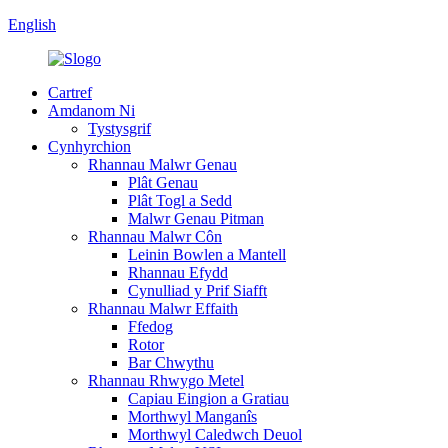
English
Cartref
Amdanom Ni
Tystysgrif
Cynhyrchion
Rhannau Malwr Genau
Plât Genau
Plât Togl a Sedd
Malwr Genau Pitman
Rhannau Malwr Côn
Leinin Bowlen a Mantell
Rhannau Efydd
Cynulliad y Prif Siafft
Rhannau Malwr Effaith
Ffedog
Rotor
Bar Chwythu
Rhannau Rhwygo Metel
Capiau Eingion a Gratiau
Morthwyl Manganîs
Morthwyl Caledwch Deuol