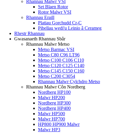
Rhannau Malwr VSI
Set Blaen Rotor
Rotor Malwr VSI
Rhannau Eraill
Platiau Gorchudd Cr-C
Pibellau wedi'u Leinio â Cerameg
Rhestr Rhannau
Gwasanaeth Rhannau Sbâr
Rhannau Malwr Metso
Metso Barmac VSI
Metso C80 C96 LT96
Metso C100 C106 C110
Metso C120 C125 C140
Metso C145 C150 C160
Metso C200 C3054
Rhannau Malwr Cylchdro Metso
Rhannau Malwr Côn Nordberg
Nordberg HP100
Malwr HP200
Nordberg HP300
Nordberg HP400
Malwr HP500
Malwr HP700
HP800 HP900 Malwr
Malwr HP3