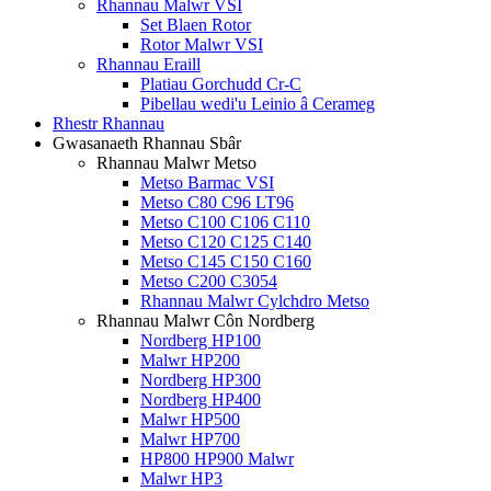
Rhannau Malwr VSI
Set Blaen Rotor
Rotor Malwr VSI
Rhannau Eraill
Platiau Gorchudd Cr-C
Pibellau wedi'u Leinio â Cerameg
Rhestr Rhannau
Gwasanaeth Rhannau Sbâr
Rhannau Malwr Metso
Metso Barmac VSI
Metso C80 C96 LT96
Metso C100 C106 C110
Metso C120 C125 C140
Metso C145 C150 C160
Metso C200 C3054
Rhannau Malwr Cylchdro Metso
Rhannau Malwr Côn Nordberg
Nordberg HP100
Malwr HP200
Nordberg HP300
Nordberg HP400
Malwr HP500
Malwr HP700
HP800 HP900 Malwr
Malwr HP3