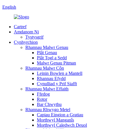
English
Cartref
Amdanom Ni
Tystysgrif
Cynhyrchion
Rhannau Malwr Genau
Plât Genau
Plât Togl a Sedd
Malwr Genau Pitman
Rhannau Malwr Côn
Leinin Bowlen a Mantell
Rhannau Efydd
Cynulliad y Prif Siafft
Rhannau Malwr Effaith
Ffedog
Rotor
Bar Chwythu
Rhannau Rhwygo Metel
Capiau Eingion a Gratiau
Morthwyl Manganîs
Morthwyl Caledwch Deuol