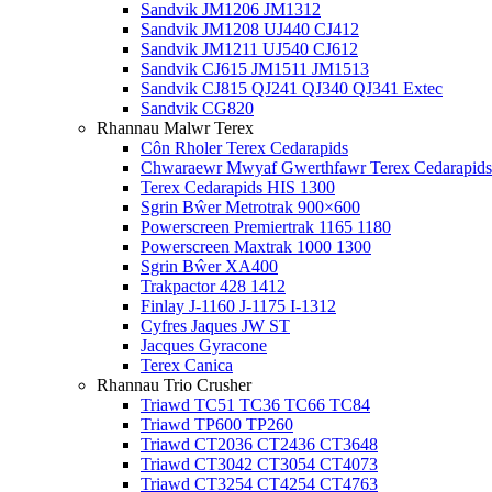
Sandvik JM1206 JM1312
Sandvik JM1208 UJ440 CJ412
Sandvik JM1211 UJ540 CJ612
Sandvik CJ615 JM1511 JM1513
Sandvik CJ815 QJ241 QJ340 QJ341 Extec
Sandvik CG820
Rhannau Malwr Terex
Côn Rholer Terex Cedarapids
Chwaraewr Mwyaf Gwerthfawr Terex Cedarapids
Terex Cedarapids HIS 1300
Sgrin Bŵer Metrotrak 900×600
Powerscreen Premiertrak 1165 1180
Powerscreen Maxtrak 1000 1300
Sgrin Bŵer XA400
Trakpactor 428 1412
Finlay J-1160 J-1175 I-1312
Cyfres Jaques JW ST
Jacques Gyracone
Terex Canica
Rhannau Trio Crusher
Triawd TC51 TC36 TC66 TC84
Triawd TP600 TP260
Triawd CT2036 CT2436 CT3648
Triawd CT3042 CT3054 CT4073
Triawd CT3254 CT4254 CT4763