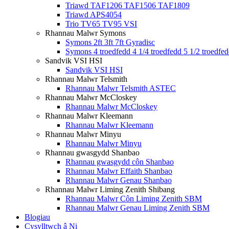
Triawd TAF1206 TAF1506 TAF1809
Triawd APS4054
Trio TV65 TV95 VSI
Rhannau Malwr Symons
Symons 2ft 3ft 7ft Gyradisc
Symons 4 troedfedd 4 1/4 troedfedd 5 1/2 troedfe
Sandvik VSI HSI
Sandvik VSI HSI
Rhannau Malwr Telsmith
Rhannau Malwr Telsmith ASTEC
Rhannau Malwr McCloskey
Rhannau Malwr McCloskey
Rhannau Malwr Kleemann
Rhannau Malwr Kleemann
Rhannau Malwr Minyu
Rhannau Malwr Minyu
Rhannau gwasgydd Shanbao
Rhannau gwasgydd côn Shanbao
Rhannau Malwr Effaith Shanbao
Rhannau Malwr Genau Shanbao
Rhannau Malwr Liming Zenith Shibang
Rhannau Malwr Côn Liming Zenith SBM
Rhannau Malwr Genau Liming Zenith SBM
Blogiau
Cysylltwch â Ni