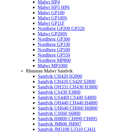
Malwr HP4
Malwr HP5 HP6
Malwr GP100
Malwr GP100S
Malwr GP11F
Nordberg GP200 GP220
Malwr GP200S
Nordberg GP300
Nordberg GP330
Nordberg GP500
Nordberg GP550
Nordberg MP800
Malwr MP1000
Rhannau Malwr Sandvik
Sandvik CH420 H2800
Sandvik CH420 CS420 S2800
Sandvik QH331 CH430 H3800
Sandvik CS430 S3800
Sandvik US440I CS440 S4800
Sandvik QH440 CH440 H4800
Sandvik UH640 CH660 H6800
Sandvik CS660 S6800
Sandvik H8800 CH890 CH895
Sandvik JM806 JM907
Sandvik JM1108 UJ310 CJ411