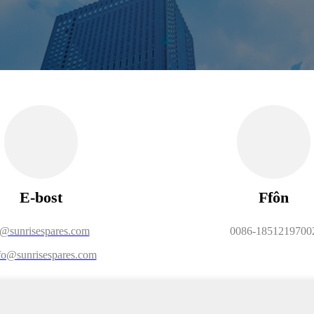
E-bost
Ffôn
s@sunrisespares.com
0086-1851219700
fo@sunrisespares.com