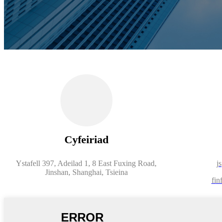
Cyfeiriad
Ystafell 397, Adeilad 1, 8 East Fuxing Road,
j
Jinshan, Shanghai, Tsieina
fi
n