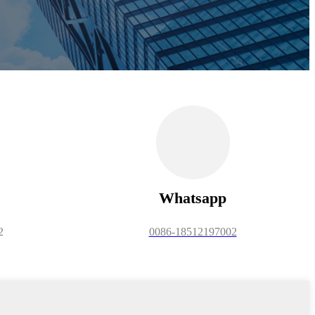
Whatsapp
2
0086-18512197002