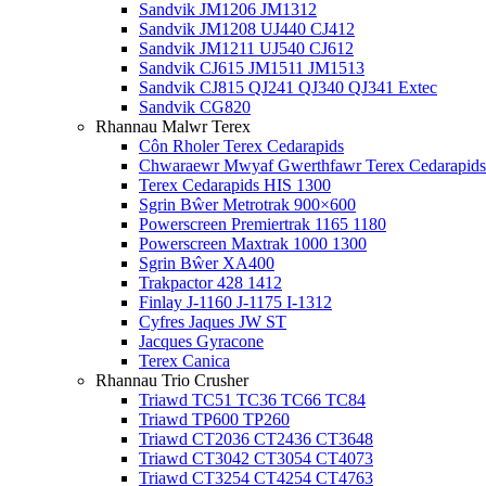
Sandvik JM1206 JM1312
Sandvik JM1208 UJ440 CJ412
Sandvik JM1211 UJ540 CJ612
Sandvik CJ615 JM1511 JM1513
Sandvik CJ815 QJ241 QJ340 QJ341 Extec
Sandvik CG820
Rhannau Malwr Terex
Côn Rholer Terex Cedarapids
Chwaraewr Mwyaf Gwerthfawr Terex Cedarapids
Terex Cedarapids HIS 1300
Sgrin Bŵer Metrotrak 900×600
Powerscreen Premiertrak 1165 1180
Powerscreen Maxtrak 1000 1300
Sgrin Bŵer XA400
Trakpactor 428 1412
Finlay J-1160 J-1175 I-1312
Cyfres Jaques JW ST
Jacques Gyracone
Terex Canica
Rhannau Trio Crusher
Triawd TC51 TC36 TC66 TC84
Triawd TP600 TP260
Triawd CT2036 CT2436 CT3648
Triawd CT3042 CT3054 CT4073
Triawd CT3254 CT4254 CT4763