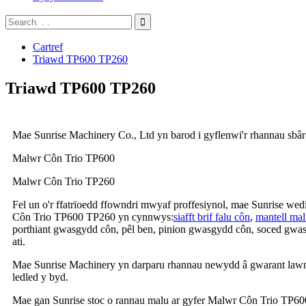
Cartref
Triawd TP600 TP260
Triawd TP600 TP260
Mae Sunrise Machinery Co., Ltd yn barod i gyflenwi'r rhannau sbâr 
Malwr Côn Trio TP600
Malwr Côn Trio TP260
Fel un o'r ffatrïoedd ffowndri mwyaf proffesiynol, mae Sunrise wed
Côn Trio TP600 TP260 yn cynnwys:
siafft brif falu côn
,
mantell ma
porthiant gwasgydd côn, pêl ben, pinion gwasgydd côn, soced gwasg
ati.
Mae Sunrise Machinery yn darparu rhannau newydd â gwarant lawn
ledled y byd.
Mae gan Sunrise stoc o rannau malu ar gyfer Malwr Côn Trio TP600 