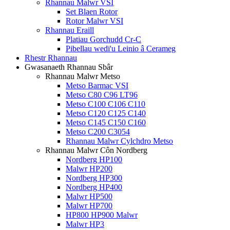
Rhannau Malwr VSI
Set Blaen Rotor
Rotor Malwr VSI
Rhannau Eraill
Platiau Gorchudd Cr-C
Pibellau wedi'u Leinio â Cerameg
Rhestr Rhannau
Gwasanaeth Rhannau Sbâr
Rhannau Malwr Metso
Metso Barmac VSI
Metso C80 C96 LT96
Metso C100 C106 C110
Metso C120 C125 C140
Metso C145 C150 C160
Metso C200 C3054
Rhannau Malwr Cylchdro Metso
Rhannau Malwr Côn Nordberg
Nordberg HP100
Malwr HP200
Nordberg HP300
Nordberg HP400
Malwr HP500
Malwr HP700
HP800 HP900 Malwr
Malwr HP3