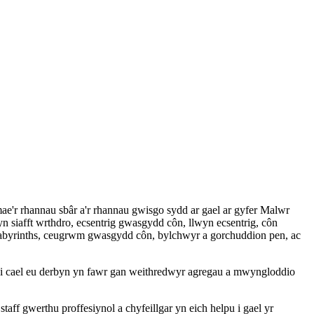
ae'r rhannau sbâr a'r rhannau gwisgo sydd ar gael ar gyfer Malwr
 siafft wrthdro, ecsentrig gwasgydd côn, llwyn ecsentrig, côn
, labyrinths, ceugrwm gwasgydd côn, bylchwyr a gorchuddion pen, ac
 cael eu derbyn yn fawr gan weithredwyr agregau a mwyngloddio
f gwerthu proffesiynol a chyfeillgar yn eich helpu i gael yr