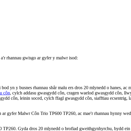
a'r rhannau gwisgo ar gyfer y malwr isod:
i bod yn y busnes rhannau sbâr malu ers dros 20 mlynedd o hanes, ac m
lu côn
, cylch addasu gwasgydd côn, cragen waelod gwasgydd côn, llwyn
ydd côn, leinin soced, cylch ffagl gwasgydd côn, siafftiau ecsentrig
 ar gyfer Malwr Côn Trio TP600 TP260, ac mae'r rhannau hynny wedi
TP260. Gyda dros 20 mlynedd o brofiad gweithgynhyrchu, bydd ein staf