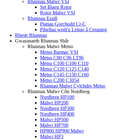
Rhannau Malwr VSI
Set Blaen Rotor
Rotor Malwr VSI
Rhannau Eraill
Platiau Gorchudd Cr-C
Pibellau wedi'u Leinio â Cerameg
Rhestr Rhannau
Gwasanaeth Rhannau Sbâr
Rhannau Malwr Metso
Metso Barmac VSI
Metso C80 C96 LT96
Metso C100 C106 C110
Metso C120 C125 C140
Metso C145 C150 C160
Metso C200 C3054
Rhannau Malwr Cylchdro Metso
Rhannau Malwr Côn Nordberg
Nordberg HP100
Malwr HP200
Nordberg HP300
Nordberg HP400
Malwr HP500
Malwr HP700
HP800 HP900 Malwr
Malwr HP3