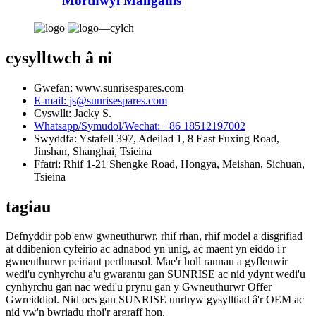
Morthwyl Manganîs
cysylltwch â ni
Gwefan: www.sunrisespares.com
E-mail: js@sunrisespares.com
Cyswllt: Jacky S.
Whatsapp/Symudol/Wechat: +86 18512197002
Swyddfa: Ystafell 397, Adeilad 1, 8 East Fuxing Road,
Jinshan, Shanghai, Tsieina
Ffatri: Rhif 1-21 Shengke Road, Hongya, Meishan, Sichuan,
Tsieina
tagiau
Defnyddir pob enw gwneuthurwr, rhif rhan, rhif model a disgrifiad
at ddibenion cyfeirio ac adnabod yn unig, ac maent yn eiddo i'r
gwneuthurwr peiriant perthnasol. Mae'r holl rannau a gyflenwir
wedi'u cynhyrchu a'u gwarantu gan SUNRISE ac nid ydynt wedi'u
cynhyrchu gan nac wedi'u prynu gan y Gwneuthurwr Offer
Gwreiddiol. Nid oes gan SUNRISE unrhyw gysylltiad â'r OEM ac
nid yw'n bwriadu rhoi'r argraff hon.