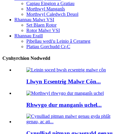
Capiau Eingion a Gratiau
Morthwyl Manganîs
Morthwyl Caledwch Deuol
Rhannau Malwr VSI
Set Blaen Rotor
Rotor Malwr VSI
Rhannau Eraill
Pibellau wedi'u Leinio â Cerameg
Platiau Gorchudd Cr-C
Cynhyrchion Nodwedd
Llwyn Ecsentrig Malwr Côn...
Rhwygo dur manganîs uchel...
Cynulliad pitman gwasgydd genau...