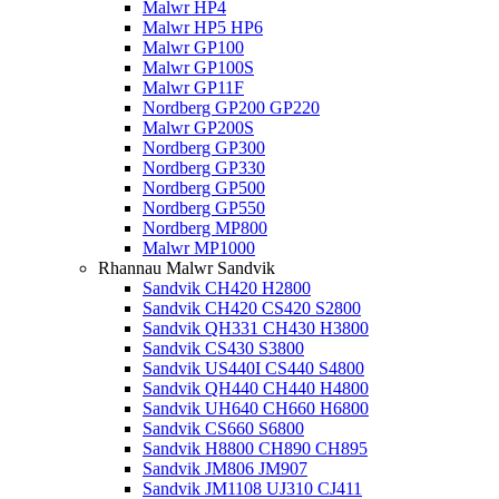
Malwr HP4
Malwr HP5 HP6
Malwr GP100
Malwr GP100S
Malwr GP11F
Nordberg GP200 GP220
Malwr GP200S
Nordberg GP300
Nordberg GP330
Nordberg GP500
Nordberg GP550
Nordberg MP800
Malwr MP1000
Rhannau Malwr Sandvik
Sandvik CH420 H2800
Sandvik CH420 CS420 S2800
Sandvik QH331 CH430 H3800
Sandvik CS430 S3800
Sandvik US440I CS440 S4800
Sandvik QH440 CH440 H4800
Sandvik UH640 CH660 H6800
Sandvik CS660 S6800
Sandvik H8800 CH890 CH895
Sandvik JM806 JM907
Sandvik JM1108 UJ310 CJ411