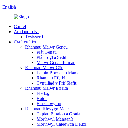
English
Cartref
Amdanom Ni
Tystysgrif
Cynhyrchion
Rhannau Malwr Genau
Plât Genau
Plât Togl a Sedd
Malwr Genau Pitman
Rhannau Malwr Côn
Leinin Bowlen a Mantell
Rhannau Efydd
Cynulliad y Prif Siafft
Rhannau Malwr Effaith
Ffedog
Rotor
Bar Chwythu
Rhannau Rhwygo Metel
Capiau Eingion a Gratiau
Morthwyl Manganîs
Morthwyl Caledwch Deuol