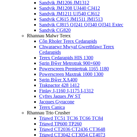
Sandvik JM1206 JM1312
Sandvik JM1208 UJ440 CJ412
Sandvik JM1211 UJ540 CJ612
Sandvik CJ615 JM1511 JM1513
Sandvik CJ815 QJ241 QJ340 QJ341 Extec
Sandvik CG820
Rhannau Malwr Terex
Côn Rholer Terex Cedarapids
Chwaraewr Mwyaf Gwerthfawr Terex
Cedarapids
Terex Cedarapids HIS 1300
Sgrin Bŵer Metrotrak 900×600
Powerscreen Premiertrak 1165 1180
Powerscreen Maxtrak 1000 1300
Sgrin Bŵer XA400
Trakpactor 428 1412
Finlay J-1160 J-1175 I-1312
Cyfres Jaques JW ST
Jacques Gyracone
Terex Canica
Rhannau Trio Crusher
Triawd TC51 TC36 TC66 TC84
Triawd TP600 TP260
Triawd CT2036 CT2436 CT3648
Triawd CT3042 CT3054 CT4073