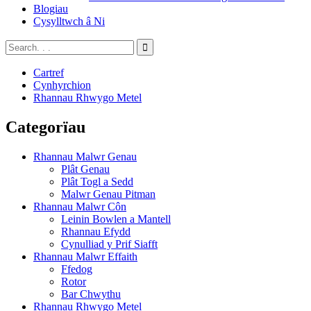
Blogiau
Cysylltwch â Ni
Cartref
Cynhyrchion
Rhannau Rhwygo Metel
Categorïau
Rhannau Malwr Genau
Plât Genau
Plât Togl a Sedd
Malwr Genau Pitman
Rhannau Malwr Côn
Leinin Bowlen a Mantell
Rhannau Efydd
Cynulliad y Prif Siafft
Rhannau Malwr Effaith
Ffedog
Rotor
Bar Chwythu
Rhannau Rhwygo Metel