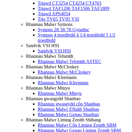
Triawd CT3254 CT4254 CT4763
Triawd TAF1206 TAF1506 TAF1809
Triawd APS4054
Trio TV65 TV95 VSI
Rhannau Malwr Symons
Symons 2ft 3ft 7ft Gyradisc
Symons 4 troedfedd 4 1/4 troedfedd 5 1/2
troedfedd
Sandvik VSI HSI
Sandvik VSI HSI
Rhannau Malwr Telsmith
Rhannau Malwr Telsmith ASTEC
Rhannau Malwr McCloskey
Rhannau Malwr McCloskey
Rhannau Malwr Kleemann
Rhannau Malwr Kleemann
Rhannau Malwr Minyu
Rhannau Malwr Minyu
Rhannau gwasgydd Shanbao
Rhannau gwasgydd côn Shanbao
Rhannau Malwr Effaith Shanbao
Rhannau Malwr Genau Shanbao
Rhannau Malwr Liming Zenith Shibang
Rhannau Malwr Côn Liming Zenith SBM
Rhannau Malwr Genau Liming Zenith SBM