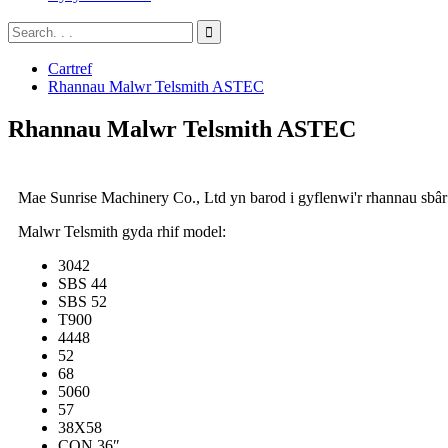
Cartref
Rhannau Malwr Telsmith ASTEC
Rhannau Malwr Telsmith ASTEC
Mae Sunrise Machinery Co., Ltd yn barod i gyflenwi'r rhannau sbâr 
Malwr Telsmith gyda rhif model:
3042
SBS 44
SBS 52
T900
4448
52
68
5060
57
38X58
CON 36″