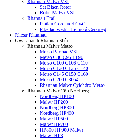
Rhannau Malwr VSI
Set Blaen Rotor
Rotor Malwr VSI
Rhannau Eraill
Platiau Gorchudd Cr-C
Pibellau wedi'u Leinio â Cerameg
Rhestr Rhannau
Gwasanaeth Rhannau Sbâr
Rhannau Malwr Metso
Metso Barmac VSI
Metso C80 C96 LT96
Metso C100 C106 C110
Metso C120 C125 C140
Metso C145 C150 C160
Metso C200 C3054
Rhannau Malwr Cylchdro Metso
Rhannau Malwr Côn Nordberg
Nordberg HP100
Malwr HP200
Nordberg HP300
Nordberg HP400
Malwr HP500
Malwr HP700
HP800 HP900 Malwr
Malwr HP3