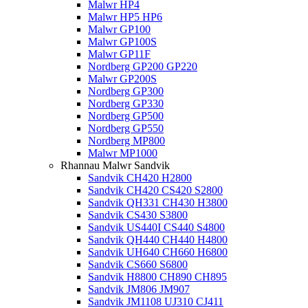
Malwr HP4
Malwr HP5 HP6
Malwr GP100
Malwr GP100S
Malwr GP11F
Nordberg GP200 GP220
Malwr GP200S
Nordberg GP300
Nordberg GP330
Nordberg GP500
Nordberg GP550
Nordberg MP800
Malwr MP1000
Rhannau Malwr Sandvik
Sandvik CH420 H2800
Sandvik CH420 CS420 S2800
Sandvik QH331 CH430 H3800
Sandvik CS430 S3800
Sandvik US440I CS440 S4800
Sandvik QH440 CH440 H4800
Sandvik UH640 CH660 H6800
Sandvik CS660 S6800
Sandvik H8800 CH890 CH895
Sandvik JM806 JM907
Sandvik JM1108 UJ310 CJ411