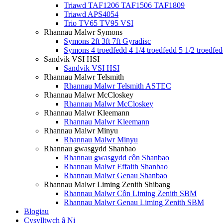
Triawd TAF1206 TAF1506 TAF1809
Triawd APS4054
Trio TV65 TV95 VSI
Rhannau Malwr Symons
Symons 2ft 3ft 7ft Gyradisc
Symons 4 troedfedd 4 1/4 troedfedd 5 1/2 troedfe
Sandvik VSI HSI
Sandvik VSI HSI
Rhannau Malwr Telsmith
Rhannau Malwr Telsmith ASTEC
Rhannau Malwr McCloskey
Rhannau Malwr McCloskey
Rhannau Malwr Kleemann
Rhannau Malwr Kleemann
Rhannau Malwr Minyu
Rhannau Malwr Minyu
Rhannau gwasgydd Shanbao
Rhannau gwasgydd côn Shanbao
Rhannau Malwr Effaith Shanbao
Rhannau Malwr Genau Shanbao
Rhannau Malwr Liming Zenith Shibang
Rhannau Malwr Côn Liming Zenith SBM
Rhannau Malwr Genau Liming Zenith SBM
Blogiau
Cysylltwch â Ni