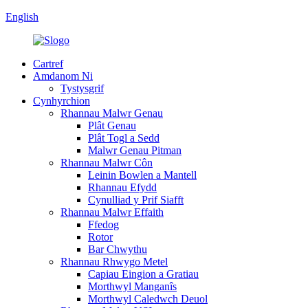
English
Cartref
Amdanom Ni
Tystysgrif
Cynhyrchion
Rhannau Malwr Genau
Plât Genau
Plât Togl a Sedd
Malwr Genau Pitman
Rhannau Malwr Côn
Leinin Bowlen a Mantell
Rhannau Efydd
Cynulliad y Prif Siafft
Rhannau Malwr Effaith
Ffedog
Rotor
Bar Chwythu
Rhannau Rhwygo Metel
Capiau Eingion a Gratiau
Morthwyl Manganîs
Morthwyl Caledwch Deuol