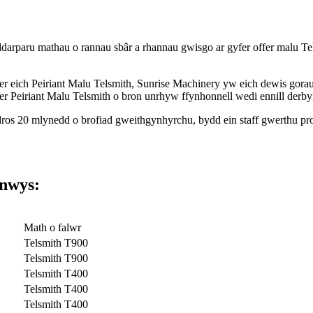
ddarparu mathau o rannau sbâr a rhannau gwisgo ar gyfer offer malu T
r eich Peiriant Malu Telsmith, Sunrise Machinery yw eich dewis gora
yfer Peiriant Malu Telsmith o bron unrhyw ffynhonnell wedi ennill der
os 20 mlynedd o brofiad gweithgynhyrchu, bydd ein staff gwerthu proff
nwys:
Math o falwr
Telsmith T900
Telsmith T900
Telsmith T400
Telsmith T400
Telsmith T400