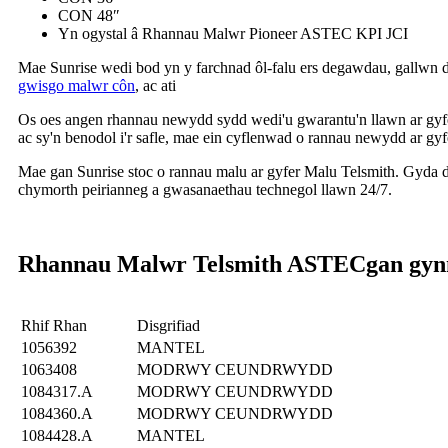
CON 48″
Yn ogystal â Rhannau Malwr Pioneer ASTEC KPI JCI
Mae Sunrise wedi bod yn y farchnad ôl-falu ers degawdau, gallwn 
gwisgo malwr côn
, ac ati
Os oes angen rhannau newydd sydd wedi'u gwarantu'n llawn ar gyfe
ac sy'n benodol i'r safle, mae ein cyflenwad o rannau newydd ar g
Mae gan Sunrise stoc o rannau malu ar gyfer Malu Telsmith. Gyda dr
chymorth peirianneg a gwasanaethau technegol llawn 24/7.
Rhannau Malwr Telsmith ASTEC
gan gyn
Rhif Rhan
Disgrifiad
1056392
MANTEL
1063408
MODRWY CEUNDRWYDD
1084317.A
MODRWY CEUNDRWYDD
1084360.A
MODRWY CEUNDRWYDD
1084428.A
MANTEL