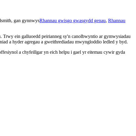
elsmith, gan gynnwys
Rhannau gwisgo gwasgydd genau
,
Rhannau
u. Trwy ein galluoedd peirianneg sy'n canolbwyntio ar gymwysiadau
byniad a hyder agregau a gweithrediadau mwyngloddio ledled y byd.
esiynol a chyfeillgar yn eich helpu i gael yr eitemau cywir gyda