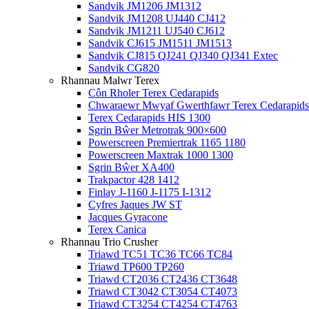
Sandvik JM1206 JM1312
Sandvik JM1208 UJ440 CJ412
Sandvik JM1211 UJ540 CJ612
Sandvik CJ615 JM1511 JM1513
Sandvik CJ815 QJ241 QJ340 QJ341 Extec
Sandvik CG820
Rhannau Malwr Terex
Côn Rholer Terex Cedarapids
Chwaraewr Mwyaf Gwerthfawr Terex Cedarapids
Terex Cedarapids HIS 1300
Sgrin Bŵer Metrotrak 900×600
Powerscreen Premiertrak 1165 1180
Powerscreen Maxtrak 1000 1300
Sgrin Bŵer XA400
Trakpactor 428 1412
Finlay J-1160 J-1175 I-1312
Cyfres Jaques JW ST
Jacques Gyracone
Terex Canica
Rhannau Trio Crusher
Triawd TC51 TC36 TC66 TC84
Triawd TP600 TP260
Triawd CT2036 CT2436 CT3648
Triawd CT3042 CT3054 CT4073
Triawd CT3254 CT4254 CT4763