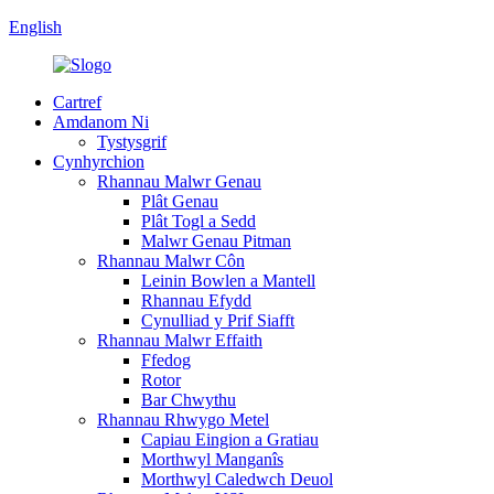
English
Cartref
Amdanom Ni
Tystysgrif
Cynhyrchion
Rhannau Malwr Genau
Plât Genau
Plât Togl a Sedd
Malwr Genau Pitman
Rhannau Malwr Côn
Leinin Bowlen a Mantell
Rhannau Efydd
Cynulliad y Prif Siafft
Rhannau Malwr Effaith
Ffedog
Rotor
Bar Chwythu
Rhannau Rhwygo Metel
Capiau Eingion a Gratiau
Morthwyl Manganîs
Morthwyl Caledwch Deuol