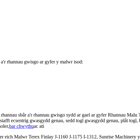
a'r rhannau gwisgo ar gyfer y malwr isod:
 rhannau sbâr a'r rhannau gwisgo sydd ar gael ar gyfer Rhannau Malu
 siafft ecsentrig gwasgydd genau, sedd togl gwasgydd genau, plât tog
oler,
bar chwythu
ac ati
r eich Malwr Terex Finlay J-1160 J-1175 I-1312, Sunrise Machinery y