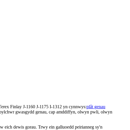
 Terex Finlay J-1160 J-1175 I-1312 yn cynnwys:
plât genau
l, bylchwr gwasgydd genau, cap amddiffyn, olwyn pwli, olwyn
w eich dewis gorau. Trwy ein galluoedd peirianneg sy'n