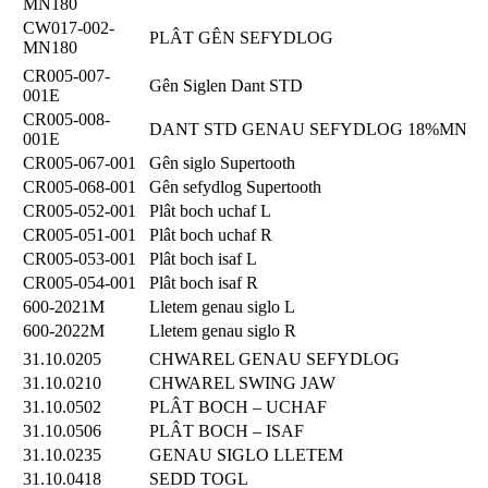
MN180
CW017-002-
PLÂT GÊN SEFYDLOG
MN180
CR005-007-
Gên Siglen Dant STD
001E
CR005-008-
DANT STD GENAU SEFYDLOG 18%MN
001E
CR005-067-001
Gên siglo Supertooth
CR005-068-001
Gên sefydlog Supertooth
CR005-052-001
Plât boch uchaf L
CR005-051-001
Plât boch uchaf R
CR005-053-001
Plât boch isaf L
CR005-054-001
Plât boch isaf R
600-2021M
Lletem genau siglo L
600-2022M
Lletem genau siglo R
31.10.0205
CHWAREL GENAU SEFYDLOG
31.10.0210
CHWAREL SWING JAW
31.10.0502
PLÂT BOCH – UCHAF
31.10.0506
PLÂT BOCH – ISAF
31.10.0235
GENAU SIGLO LLETEM
31.10.0418
SEDD TOGL