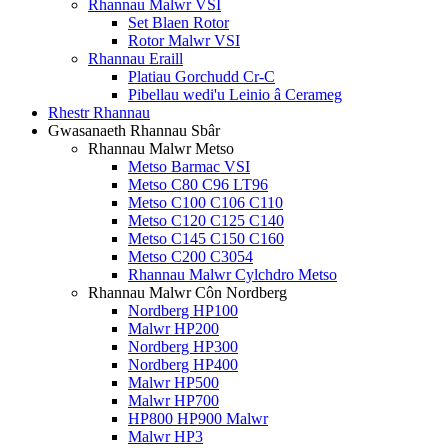
Rhannau Malwr VSI
Set Blaen Rotor
Rotor Malwr VSI
Rhannau Eraill
Platiau Gorchudd Cr-C
Pibellau wedi'u Leinio â Cerameg
Rhestr Rhannau
Gwasanaeth Rhannau Sbâr
Rhannau Malwr Metso
Metso Barmac VSI
Metso C80 C96 LT96
Metso C100 C106 C110
Metso C120 C125 C140
Metso C145 C150 C160
Metso C200 C3054
Rhannau Malwr Cylchdro Metso
Rhannau Malwr Côn Nordberg
Nordberg HP100
Malwr HP200
Nordberg HP300
Nordberg HP400
Malwr HP500
Malwr HP700
HP800 HP900 Malwr
Malwr HP3