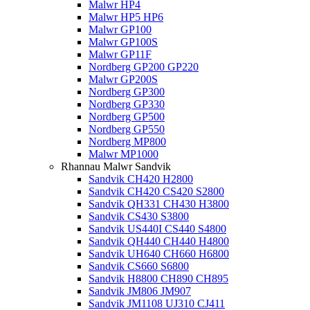
Malwr HP4
Malwr HP5 HP6
Malwr GP100
Malwr GP100S
Malwr GP11F
Nordberg GP200 GP220
Malwr GP200S
Nordberg GP300
Nordberg GP330
Nordberg GP500
Nordberg GP550
Nordberg MP800
Malwr MP1000
Rhannau Malwr Sandvik
Sandvik CH420 H2800
Sandvik CH420 CS420 S2800
Sandvik QH331 CH430 H3800
Sandvik CS430 S3800
Sandvik US440I CS440 S4800
Sandvik QH440 CH440 H4800
Sandvik UH640 CH660 H6800
Sandvik CS660 S6800
Sandvik H8800 CH890 CH895
Sandvik JM806 JM907
Sandvik JM1108 UJ310 CJ411