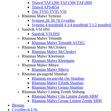
Triawd TAF1206 TAF1506 TAF1809
Triawd APS4054
Trio TV65 TV95 VSI
Rhannau Malwr Symons
Symons 2ft 3ft 7ft Gyradisc
Symons 4 troedfedd 4 1/4 troedfedd 5 1/2 troedfe
Sandvik VSI HSI
Sandvik VSI HSI
Rhannau Malwr Telsmith
Rhannau Malwr Telsmith ASTEC
Rhannau Malwr McCloskey
Rhannau Malwr McCloskey
Rhannau Malwr Kleemann
Rhannau Malwr Kleemann
Rhannau Malwr Minyu
Rhannau Malwr Minyu
Rhannau gwasgydd Shanbao
Rhannau gwasgydd côn Shanbao
Rhannau Malwr Effaith Shanbao
Rhannau Malwr Genau Shanbao
Rhannau Malwr Liming Zenith Shibang
Rhannau Malwr Côn Liming Zenith SBM
Rhannau Malwr Genau Liming Zenith SBM
Blogiau
Cysylltwch â Ni