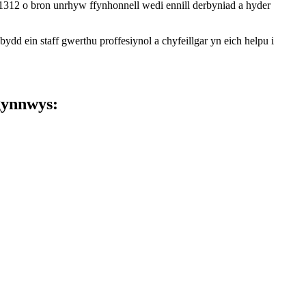
1312 o bron unrhyw ffynhonnell wedi ennill derbyniad a hyder
d ein staff gwerthu proffesiynol a chyfeillgar yn eich helpu i
gynnwys: