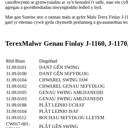
canolbwyntio ar gymwysiadau ac sy'n benodol i'r safle, mae ein cy
agregau a gweithrediadau mwyngloddio ledled y byd.
Mae gan Sunrise stoc o rannau malu ar gyfer Malu Terex Finlay J-11
gael yr eitemau cywir gyda chymorth peirianneg a gwasanaethau tec
Terex
Malwr Genau Finlay J-1160, J-1170,
Rhif Rhan
Disgrifiad
31.09.0101
DANT GÊN SWING
31.09.0100
DANT GÊN SEFYDLOG
31.09.0104
CHWAREL SWING JAW
31.09.0102
CHWAREL GENAU SEFYDLOG
31.09.0105
GENAU SWING AMLDANEDD
31.09.0103
GENAU SWING AMLDANEDD
31.09.0188
PLÂT LEINIO UCHAF
31.09.0104
PLÂT LEINIO ISAF
31.09.0112
BOCHAU SEFYDLOG LLETEM
CW017-001-
PLÂT GÊN SWING