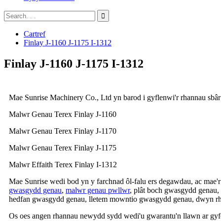
Cartref
Finlay J-1160 J-1175 I-1312
Finlay J-1160 J-1175 I-1312
Mae Sunrise Machinery Co., Ltd yn barod i gyflenwi'r rhannau sbâr 
Malwr Genau Terex Finlay J-1160
Malwr Genau Terex Finlay J-1170
Malwr Genau Terex Finlay J-1175
Malwr Effaith Terex Finlay I-1312
Mae Sunrise wedi bod yn y farchnad ôl-falu ers degawdau, ac mae'r
gwasgydd genau
,
malwr genau pwllwr
, plât boch gwasgydd genau,
hedfan gwasgydd genau, lletem mowntio gwasgydd genau, dwyn rh
Os oes angen rhannau newydd sydd wedi'u gwarantu'n llawn ar gyfe