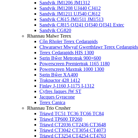
Sandvik JM1206 JM1312
Sandvik JM1208 UJ440 CJ412
Sandvik JM1211 UJ540 CJ612
Sandvik CJ615 JM1511 JM1513
Sandvik CJ815 QJ241 QJ340 QJ341 Extec
Sandvik CG820
Rhannau Malwr Terex
Côn Rholer Terex Cedarapids
Chwaraewr Mwyaf Gwerthfawr Terex Cedarapids
Terex Cedarapids HIS 1300
Sgrin Bŵer Metrotrak 900×600
Powerscreen Premiertrak 1165 1180
Powerscreen Maxtrak 1000 1300
Sgrin Bŵer XA400
Trakpactor 428 1412
Finlay J-1160 J-1175 I-1312
Cyfres Jaques JW ST
Jacques Gyracone
Terex Canica
Rhannau Trio Crusher
Triawd TC51 TC36 TC66 TC84
Triawd TP600 TP260
Triawd CT2036 CT2436 CT3648
Triawd CT3042 CT3054 CT4073
Triawd CT3254 CT4254 CT4763