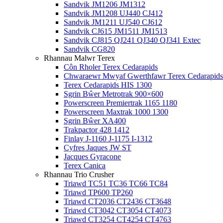
Sandvik JM1206 JM1312
Sandvik JM1208 UJ440 CJ412
Sandvik JM1211 UJ540 CJ612
Sandvik CJ615 JM1511 JM1513
Sandvik CJ815 QJ241 QJ340 QJ341 Extec
Sandvik CG820
Rhannau Malwr Terex
Côn Rholer Terex Cedarapids
Chwaraewr Mwyaf Gwerthfawr Terex Cedarapids
Terex Cedarapids HIS 1300
Sgrin Bŵer Metrotrak 900×600
Powerscreen Premiertrak 1165 1180
Powerscreen Maxtrak 1000 1300
Sgrin Bŵer XA400
Trakpactor 428 1412
Finlay J-1160 J-1175 I-1312
Cyfres Jaques JW ST
Jacques Gyracone
Terex Canica
Rhannau Trio Crusher
Triawd TC51 TC36 TC66 TC84
Triawd TP600 TP260
Triawd CT2036 CT2436 CT3648
Triawd CT3042 CT3054 CT4073
Triawd CT3254 CT4254 CT4763