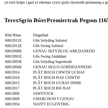
yn eich helpu i gael yr eitemau cywir gyda chymorth peirianneg a 
Terex
Sgrin Bŵer
Premiertrak Pegson 116
Rhif Rhan
Disgrifiad
600/2011E
Gên Sefydlog Safonol
600/2012E
Gên Swing Safonol
600/2090E
GENAU SEFYDLOG AMLDANEDD
600/2091E
Gên Swing Amlddant
600/2093E
Gên Sefydlog Supertooth
600/2094E
GENAU SIGLO GORDDANNEDD
600/2014
PLÂT BOCH CHWTH UCHAF
600/2016
PLÂT BOCH ISAF CHWTH
600/2015
PLÂT BOCH UCHAF DDHE
600/2017
PLÂT BOCH RH ISAF
600/2006
JAWSTOCK
600/2008
GWARCHOD Y GENAU
600/2054
SIAFFT ECGENTRIG