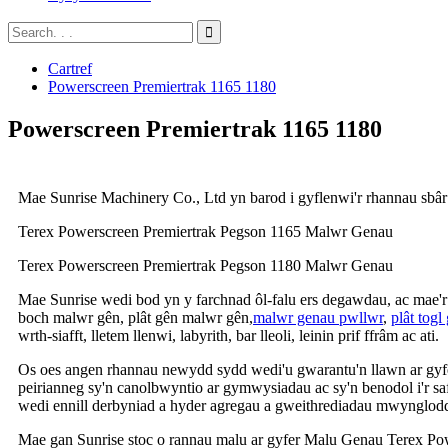
Cartref
Powerscreen Premiertrak 1165 1180
Powerscreen Premiertrak 1165 1180
Mae Sunrise Machinery Co., Ltd yn barod i gyflenwi'r rhannau sbâr 
Terex Powerscreen Premiertrak Pegson 1165 Malwr Genau
Terex Powerscreen Premiertrak Pegson 1180 Malwr Genau
Mae Sunrise wedi bod yn y farchnad ôl-falu ers degawdau, ac mae'
boch malwr gên, plât gên malwr gên,
malwr genau pwllwr
,
plât tog
wrth-siafft, lletem llenwi, labyrith, bar lleoli, leinin prif ffrâm ac ati.
Os oes angen rhannau newydd sydd wedi'u gwarantu'n llawn ar gyf
peirianneg sy'n canolbwyntio ar gymwysiadau ac sy'n benodol i'r 
wedi ennill derbyniad a hyder agregau a gweithrediadau mwynglodd
Mae gan Sunrise stoc o rannau malu ar gyfer Malu Genau Terex Powe