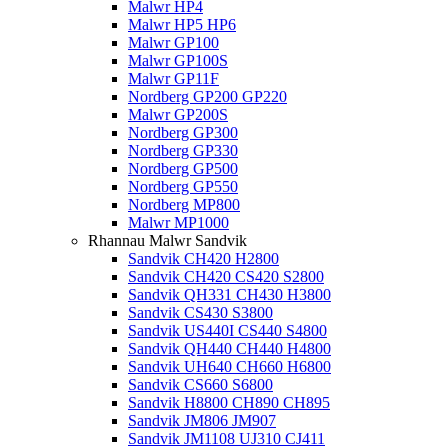
Malwr HP4
Malwr HP5 HP6
Malwr GP100
Malwr GP100S
Malwr GP11F
Nordberg GP200 GP220
Malwr GP200S
Nordberg GP300
Nordberg GP330
Nordberg GP500
Nordberg GP550
Nordberg MP800
Malwr MP1000
Rhannau Malwr Sandvik
Sandvik CH420 H2800
Sandvik CH420 CS420 S2800
Sandvik QH331 CH430 H3800
Sandvik CS430 S3800
Sandvik US440I CS440 S4800
Sandvik QH440 CH440 H4800
Sandvik UH640 CH660 H6800
Sandvik CS660 S6800
Sandvik H8800 CH890 CH895
Sandvik JM806 JM907
Sandvik JM1108 UJ310 CJ411