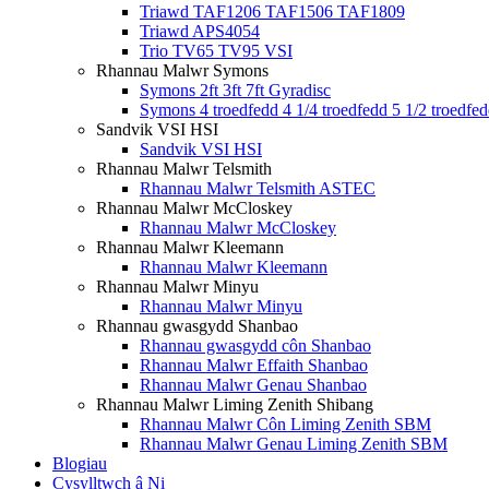
Triawd TAF1206 TAF1506 TAF1809
Triawd APS4054
Trio TV65 TV95 VSI
Rhannau Malwr Symons
Symons 2ft 3ft 7ft Gyradisc
Symons 4 troedfedd 4 1/4 troedfedd 5 1/2 troedfe
Sandvik VSI HSI
Sandvik VSI HSI
Rhannau Malwr Telsmith
Rhannau Malwr Telsmith ASTEC
Rhannau Malwr McCloskey
Rhannau Malwr McCloskey
Rhannau Malwr Kleemann
Rhannau Malwr Kleemann
Rhannau Malwr Minyu
Rhannau Malwr Minyu
Rhannau gwasgydd Shanbao
Rhannau gwasgydd côn Shanbao
Rhannau Malwr Effaith Shanbao
Rhannau Malwr Genau Shanbao
Rhannau Malwr Liming Zenith Shibang
Rhannau Malwr Côn Liming Zenith SBM
Rhannau Malwr Genau Liming Zenith SBM
Blogiau
Cysylltwch â Ni