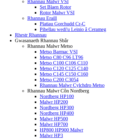
Rhannau Malwr VSI
Set Blaen Rotor
Rotor Malwr VSI
Rhannau Eraill
Platiau Gorchudd Cr-C
Pibellau wedi'u Leinio â Cerameg
Rhestr Rhannau
Gwasanaeth Rhannau Sbâr
Rhannau Malwr Metso
Metso Barmac VSI
Metso C80 C96 LT96
Metso C100 C106 C110
Metso C120 C125 C140
Metso C145 C150 C160
Metso C200 C3054
Rhannau Malwr Cylchdro Metso
Rhannau Malwr Côn Nordberg
Nordberg HP100
Malwr HP200
Nordberg HP300
Nordberg HP400
Malwr HP500
Malwr HP700
HP800 HP900 Malwr
Malwr HP3