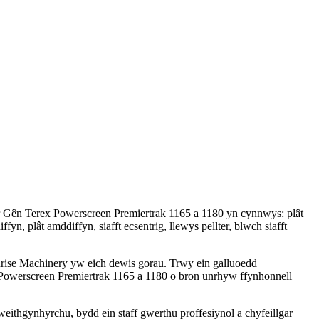
wr Gên Terex Powerscreen Premiertrak 1165 a 1180 yn cynnwys: plât
n, plât amddiffyn, siafft ecsentrig, llewys pellter, blwch siafft
rise Machinery yw eich dewis gorau. Trwy ein galluoedd
 Powerscreen Premiertrak 1165 a 1180 o bron unrhyw ffynhonnell
ithgynhyrchu, bydd ein staff gwerthu proffesiynol a chyfeillgar