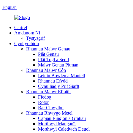
English
Cartref
Amdanom Ni
Tystysgrif
Cynhyrchion
Rhannau Malwr Genau
Plât Genau
Plât Togl a Sedd
Malwr Genau Pitman
Rhannau Malwr Côn
Leinin Bowlen a Mantell
Rhannau Efydd
Cynulliad y Prif Siafft
Rhannau Malwr Effaith
Ffedog
Rotor
Bar Chwythu
Rhannau Rhwygo Metel
Capiau Eingion a Gratiau
Morthwyl Manganîs
Morthwyl Caledwch Deuol