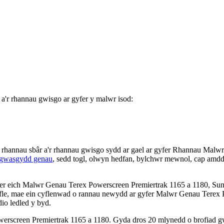
a'r rhannau gwisgo ar gyfer y malwr isod:
r rhannau sbâr a'r rhannau gwisgo sydd ar gael ar gyfer Rhannau Mal
l gwasgydd genau
, sedd togl, olwyn hedfan, bylchwr mewnol, cap amddiffy
er eich Malwr Genau Terex Powerscreen Premiertrak 1165 a 1180, Sun
safle, mae ein cyflenwad o rannau newydd ar gyfer Malwr Genau Terex
io ledled y byd.
rscreen Premiertrak 1165 a 1180. Gyda dros 20 mlynedd o brofiad gwe