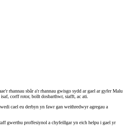
ae'r rhannau sbâr a'r rhannau gwisgo sydd ar gael ar gyfer Malu
f, corff rotor, bollt dosbarthwr, siafft, ac ati.
wedi cael eu derbyn yn fawr gan weithredwyr agregau a
 gwerthu proffesiynol a chyfeillgar yn eich helpu i gael yr