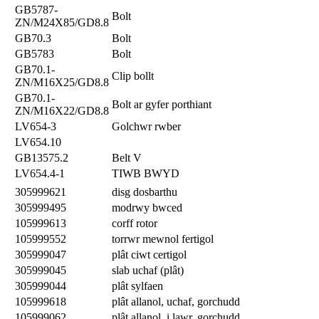
GB5787-
Bolt
ZN/M24X85/GD8.8
GB70.3
Bolt
GB5783
Bolt
GB70.1-
Clip bollt
ZN/M16X25/GD8.8
GB70.1-
Bolt ar gyfer porthiant
ZN/M16X22/GD8.8
LV654-3
Golchwr rwber
LV654.10
GB13575.2
Belt V
LV654.4-1
TIWB BWYD
305999621
disg dosbarthu
305999495
modrwy bwced
105999613
corff rotor
105999552
torrwr mewnol fertigol
305999047
plât ciwt certigol
305999045
slab uchaf (plât)
305999044
plât sylfaen
105999618
plât allanol, uchaf, gorchudd
105999062
plât allanol, i lawr, gorchudd