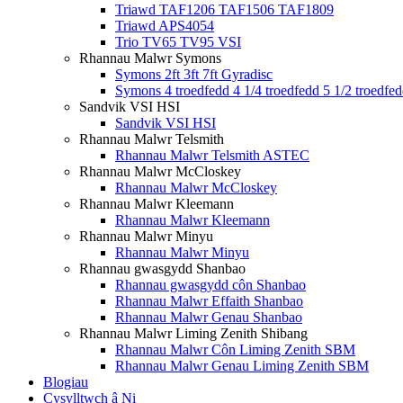
Triawd TAF1206 TAF1506 TAF1809
Triawd APS4054
Trio TV65 TV95 VSI
Rhannau Malwr Symons
Symons 2ft 3ft 7ft Gyradisc
Symons 4 troedfedd 4 1/4 troedfedd 5 1/2 troedfe
Sandvik VSI HSI
Sandvik VSI HSI
Rhannau Malwr Telsmith
Rhannau Malwr Telsmith ASTEC
Rhannau Malwr McCloskey
Rhannau Malwr McCloskey
Rhannau Malwr Kleemann
Rhannau Malwr Kleemann
Rhannau Malwr Minyu
Rhannau Malwr Minyu
Rhannau gwasgydd Shanbao
Rhannau gwasgydd côn Shanbao
Rhannau Malwr Effaith Shanbao
Rhannau Malwr Genau Shanbao
Rhannau Malwr Liming Zenith Shibang
Rhannau Malwr Côn Liming Zenith SBM
Rhannau Malwr Genau Liming Zenith SBM
Blogiau
Cysylltwch â Ni