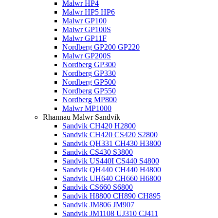
Malwr HP4
Malwr HP5 HP6
Malwr GP100
Malwr GP100S
Malwr GP11F
Nordberg GP200 GP220
Malwr GP200S
Nordberg GP300
Nordberg GP330
Nordberg GP500
Nordberg GP550
Nordberg MP800
Malwr MP1000
Rhannau Malwr Sandvik
Sandvik CH420 H2800
Sandvik CH420 CS420 S2800
Sandvik QH331 CH430 H3800
Sandvik CS430 S3800
Sandvik US440I CS440 S4800
Sandvik QH440 CH440 H4800
Sandvik UH640 CH660 H6800
Sandvik CS660 S6800
Sandvik H8800 CH890 CH895
Sandvik JM806 JM907
Sandvik JM1108 UJ310 CJ411