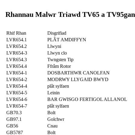
Rhannau Malwr Triawd TV65 a TV95
gan
Rhif Rhan
Disgrifiad
LVR654.1
PLÂT AMDIFFYN
LVR654.2
Llwyni
LVR654-3
Llwyn clo
LVR654.3
Twngsten Tip
LVR654.4
Ffrâm Rotor
LVR654-1
DOSBARTHWR CANOLFAN
LVR654-2
MODRWY LLYGAID BWYD
LVR654-4
plât sylfaen
LVR654-5
Leinin
LVR654-6
BAR GWISGO FERTIGOL ALLANOL
LVR654-7
plât sylfaen
GB70.3
Bolt
GB97.1
Golchwr
GB56
Cnau
GB5787
Bolt