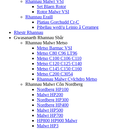
Rhannau Malwr VSI
Set Blaen Rotor
Rotor Malwr VSI
Rhannau Eraill
Platiau Gorchudd Cr-C
Pibellau wedi'u Leinio â Cerameg
Rhestr Rhannau
Gwasanaeth Rhannau Sbâr
Rhannau Malwr Metso
Metso Barmac VSI
Metso C80 C96 LT96
Metso C100 C106 C110
Metso C120 C125 C140
Metso C145 C150 C160
Metso C200 C3054
Rhannau Malwr Cylchdro Metso
Rhannau Malwr Côn Nordberg
Nordberg HP100
Malwr HP200
Nordberg HP300
Nordberg HP400
Malwr HP500
Malwr HP700
HP800 HP900 Malwr
Malwr HP3