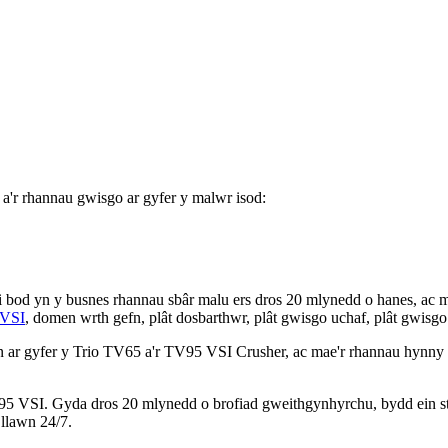
a'r rhannau gwisgo ar gyfer y malwr isod:
i bod yn y busnes rhannau sbâr malu ers dros 20 mlynedd o hanes, ac m
 VSI
, domen wrth gefn, plât dosbarthwr, plât gwisgo uchaf, plât gwisgo isa
ar gyfer y Trio TV65 a'r TV95 VSI Crusher, ac mae'r rhannau hynny 
 VSI. Gyda dros 20 mlynedd o brofiad gweithgynhyrchu, bydd ein staff
llawn 24/7.