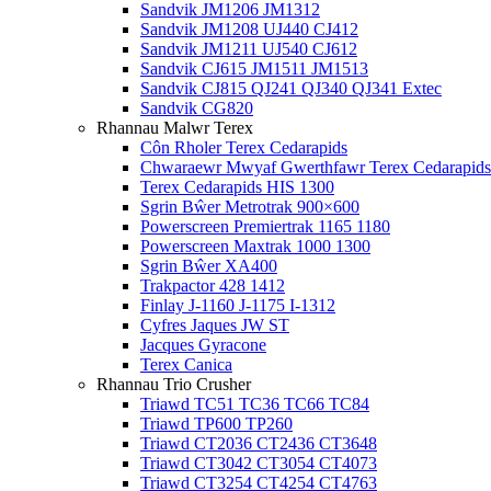
Sandvik JM1206 JM1312
Sandvik JM1208 UJ440 CJ412
Sandvik JM1211 UJ540 CJ612
Sandvik CJ615 JM1511 JM1513
Sandvik CJ815 QJ241 QJ340 QJ341 Extec
Sandvik CG820
Rhannau Malwr Terex
Côn Rholer Terex Cedarapids
Chwaraewr Mwyaf Gwerthfawr Terex Cedarapids
Terex Cedarapids HIS 1300
Sgrin Bŵer Metrotrak 900×600
Powerscreen Premiertrak 1165 1180
Powerscreen Maxtrak 1000 1300
Sgrin Bŵer XA400
Trakpactor 428 1412
Finlay J-1160 J-1175 I-1312
Cyfres Jaques JW ST
Jacques Gyracone
Terex Canica
Rhannau Trio Crusher
Triawd TC51 TC36 TC66 TC84
Triawd TP600 TP260
Triawd CT2036 CT2436 CT3648
Triawd CT3042 CT3054 CT4073
Triawd CT3254 CT4254 CT4763