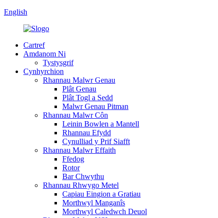
English
Cartref
Amdanom Ni
Tystysgrif
Cynhyrchion
Rhannau Malwr Genau
Plât Genau
Plât Togl a Sedd
Malwr Genau Pitman
Rhannau Malwr Côn
Leinin Bowlen a Mantell
Rhannau Efydd
Cynulliad y Prif Siafft
Rhannau Malwr Effaith
Ffedog
Rotor
Bar Chwythu
Rhannau Rhwygo Metel
Capiau Eingion a Gratiau
Morthwyl Manganîs
Morthwyl Caledwch Deuol