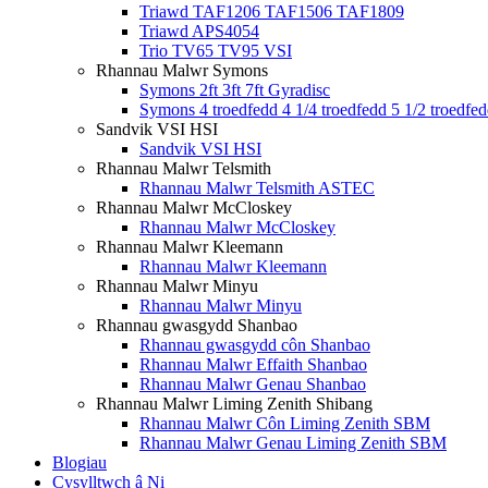
Triawd TAF1206 TAF1506 TAF1809
Triawd APS4054
Trio TV65 TV95 VSI
Rhannau Malwr Symons
Symons 2ft 3ft 7ft Gyradisc
Symons 4 troedfedd 4 1/4 troedfedd 5 1/2 troedfe
Sandvik VSI HSI
Sandvik VSI HSI
Rhannau Malwr Telsmith
Rhannau Malwr Telsmith ASTEC
Rhannau Malwr McCloskey
Rhannau Malwr McCloskey
Rhannau Malwr Kleemann
Rhannau Malwr Kleemann
Rhannau Malwr Minyu
Rhannau Malwr Minyu
Rhannau gwasgydd Shanbao
Rhannau gwasgydd côn Shanbao
Rhannau Malwr Effaith Shanbao
Rhannau Malwr Genau Shanbao
Rhannau Malwr Liming Zenith Shibang
Rhannau Malwr Côn Liming Zenith SBM
Rhannau Malwr Genau Liming Zenith SBM
Blogiau
Cysylltwch â Ni