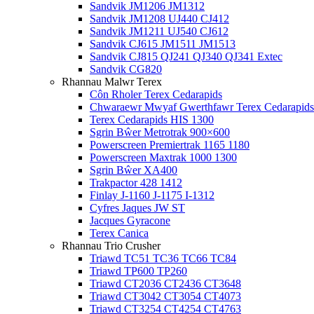
Sandvik JM1206 JM1312
Sandvik JM1208 UJ440 CJ412
Sandvik JM1211 UJ540 CJ612
Sandvik CJ615 JM1511 JM1513
Sandvik CJ815 QJ241 QJ340 QJ341 Extec
Sandvik CG820
Rhannau Malwr Terex
Côn Rholer Terex Cedarapids
Chwaraewr Mwyaf Gwerthfawr Terex Cedarapids
Terex Cedarapids HIS 1300
Sgrin Bŵer Metrotrak 900×600
Powerscreen Premiertrak 1165 1180
Powerscreen Maxtrak 1000 1300
Sgrin Bŵer XA400
Trakpactor 428 1412
Finlay J-1160 J-1175 I-1312
Cyfres Jaques JW ST
Jacques Gyracone
Terex Canica
Rhannau Trio Crusher
Triawd TC51 TC36 TC66 TC84
Triawd TP600 TP260
Triawd CT2036 CT2436 CT3648
Triawd CT3042 CT3054 CT4073
Triawd CT3254 CT4254 CT4763