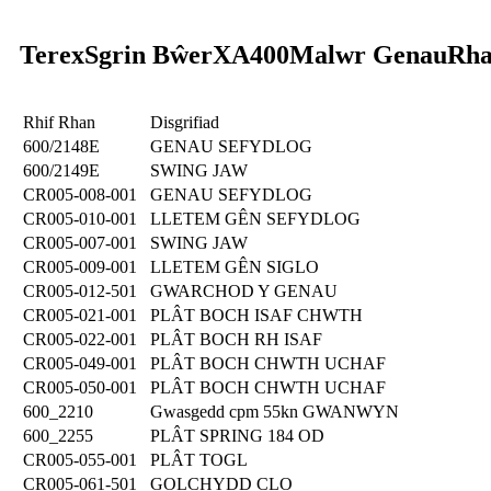
Terex
Sgrin Bŵer
XA400
Malwr Genau
Rha
Rhif Rhan
Disgrifiad
600/2148E
GENAU SEFYDLOG
600/2149E
SWING JAW
CR005-008-001
GENAU SEFYDLOG
CR005-010-001
LLETEM GÊN SEFYDLOG
CR005-007-001
SWING JAW
CR005-009-001
LLETEM GÊN SIGLO
CR005-012-501
GWARCHOD Y GENAU
CR005-021-001
PLÂT BOCH ISAF CHWTH
CR005-022-001
PLÂT BOCH RH ISAF
CR005-049-001
PLÂT BOCH CHWTH UCHAF
CR005-050-001
PLÂT BOCH CHWTH UCHAF
600_2210
Gwasgedd cpm 55kn GWANWYN
600_2255
PLÂT SPRING 184 OD
CR005-055-001
PLÂT TOGL
CR005-061-501
GOLCHYDD CLO