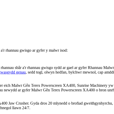
a'r rhannau gwisgo ar gyfer y malwr isod:
'r rhannau sbâr a'r rhannau gwisgo sydd ar gael ar gyfer Rhannau M
 gwasgydd genau
, sedd togl, olwyn hedfan, bylchwr mewnol, cap amddiffy
er eich Malwr Gên Terex Powerscreen XA400, Sunrise Machinery yw e
nnau newydd ar gyfer Malwr Gên Terex Powerscreen XA400 o bron unrh
00 Jaw Crusher. Gyda dros 20 mlynedd o brofiad gweithgynhyrchu, bydd
hnegol llawn 24/7.