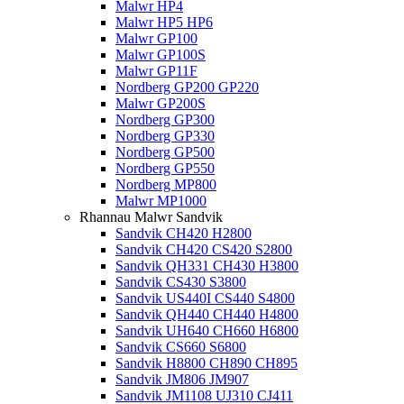
Malwr HP4
Malwr HP5 HP6
Malwr GP100
Malwr GP100S
Malwr GP11F
Nordberg GP200 GP220
Malwr GP200S
Nordberg GP300
Nordberg GP330
Nordberg GP500
Nordberg GP550
Nordberg MP800
Malwr MP1000
Rhannau Malwr Sandvik
Sandvik CH420 H2800
Sandvik CH420 CS420 S2800
Sandvik QH331 CH430 H3800
Sandvik CS430 S3800
Sandvik US440I CS440 S4800
Sandvik QH440 CH440 H4800
Sandvik UH640 CH660 H6800
Sandvik CS660 S6800
Sandvik H8800 CH890 CH895
Sandvik JM806 JM907
Sandvik JM1108 UJ310 CJ411