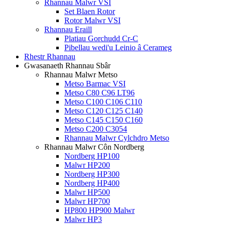
Rhannau Malwr VSI
Set Blaen Rotor
Rotor Malwr VSI
Rhannau Eraill
Platiau Gorchudd Cr-C
Pibellau wedi'u Leinio â Cerameg
Rhestr Rhannau
Gwasanaeth Rhannau Sbâr
Rhannau Malwr Metso
Metso Barmac VSI
Metso C80 C96 LT96
Metso C100 C106 C110
Metso C120 C125 C140
Metso C145 C150 C160
Metso C200 C3054
Rhannau Malwr Cylchdro Metso
Rhannau Malwr Côn Nordberg
Nordberg HP100
Malwr HP200
Nordberg HP300
Nordberg HP400
Malwr HP500
Malwr HP700
HP800 HP900 Malwr
Malwr HP3