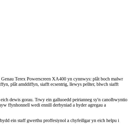
alwr Genau Terex Powerscreen XA400 yn cynnwys: plât boch malwr
n, plât amddiffyn, siafft ecsentrig, llewys pellter, blwch siafft
ich dewis gorau. Trwy ein galluoedd peirianneg sy'n canolbwyntio
yw ffynhonnell wedi ennill derbyniad a hyder agregau a
 ein staff gwerthu proffesiynol a chyfeillgar yn eich helpu i