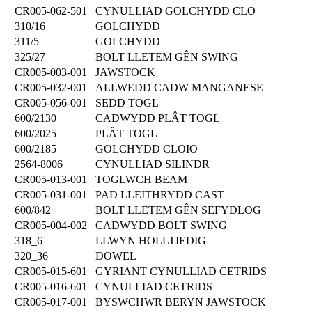
CR005-062-501
CYNULLIAD GOLCHYDD CLO
310/16
GOLCHYDD
311/5
GOLCHYDD
325/27
BOLT LLETEM GÊN SWING
CR005-003-001
JAWSTOCK
CR005-032-001
ALLWEDD CADW MANGANESE
CR005-056-001
SEDD TOGL
600/2130
CADWYDD PLÂT TOGL
600/2025
PLÂT TOGL
600/2185
GOLCHYDD CLOIO
2564-8006
CYNULLIAD SILINDR
CR005-013-001
TOGLWCH BEAM
CR005-031-001
PAD LLEITHRYDD CAST
600/842
BOLT LLETEM GÊN SEFYDLOG
CR005-004-002
CADWYDD BOLT SWING
318_6
LLWYN HOLLTIEDIG
320_36
DOWEL
CR005-015-601
GYRIANT CYNULLIAD CETRIDS
CR005-016-601
CYNULLIAD CETRIDS
CR005-017-001
BYSWCHWR BERYN JAWSTOCK