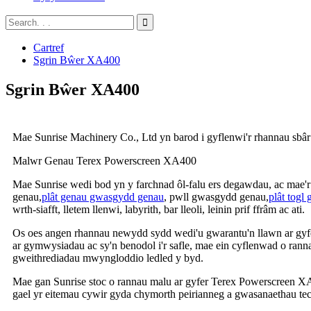
Cartref
Sgrin Bŵer XA400
Sgrin Bŵer XA400
Mae Sunrise Machinery Co., Ltd yn barod i gyflenwi'r rhannau sbâr 
Malwr Genau Terex Powerscreen XA400
Mae Sunrise wedi bod yn y farchnad ôl-falu ers degawdau, ac mae
genau,
plât genau gwasgydd genau
, pwll gwasgydd genau,
plât togl
wrth-siafft, lletem llenwi, labyrith, bar lleoli, leinin prif ffrâm ac ati.
Os oes angen rhannau newydd sydd wedi'u gwarantu'n llawn ar gyf
ar gymwysiadau ac sy'n benodol i'r safle, mae ein cyflenwad o ra
gweithrediadau mwyngloddio ledled y byd.
Mae gan Sunrise stoc o rannau malu ar gyfer Terex Powerscreen XA4
gael yr eitemau cywir gyda chymorth peirianneg a gwasanaethau tec