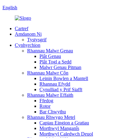
English
Cartref
Amdanom Ni
Tystysgrif
Cynhyrchion
Rhannau Malwr Genau
Plât Genau
Plât Togl a Sedd
Malwr Genau Pitman
Rhannau Malwr Côn
Leinin Bowlen a Mantell
Rhannau Efydd
Cynulliad y Prif Siafft
Rhannau Malwr Effaith
Ffedog
Rotor
Bar Chwythu
Rhannau Rhwygo Metel
Capiau Eingion a Gratiau
Morthwyl Manganîs
Morthwyl Caledwch Deuol